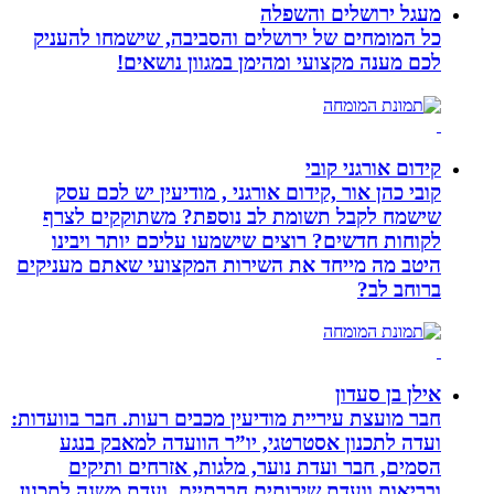
מעגל ירושלים והשפלה
כל המומחים של ירושלים והסביבה, שישמחו להעניק
לכם מענה מקצועי ומהימן במגוון נושאים!
קידום אורגני קובי
קובי כהן אור ,קידום אורגני , מודיעין יש לכם עסק
שישמח לקבל תשומת לב נוספת? משתוקקים לצרף
לקוחות חדשים? רוצים שישמעו עליכם יותר ויבינו
היטב מה מייחד את השירות המקצועי שאתם מעניקים
ברוחב לב?
אילן בן סעדון
חבר מועצת עיריית מודיעין מכבים רעות. חבר בוועדות:
ועדה לתכנון אסטרטגי, יו”ר הוועדה למאבק בנגע
הסמים, חבר ועדת נוער, מלגות, אזרחים ותיקים
ובריאות וועדת שירותים חברתיים, ועדת משנה לתכנון