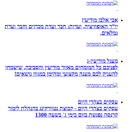
אבי אלבז מודיעין
יו”ר האופוזיציה, ועדות: חבר ועדת מכרזים וחבר ועדת
גמלאים.
מעגל מודיעין-ג
לפניכם כל המומחים מאזור מודיעין והסביבה, שישמחו
להעניק לכם מענה מקצועי ומהימן במגוון נושאים!
עסקים בצהרי היום
עסקים בצהרי היום - קבוצת נטוורקינג בהנהלת לימור
קרנסה נפגשת בזום בימי ג` בשעה 1300