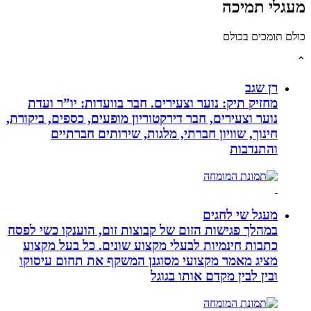
לי תמיכה
תומכים בכולם
רן שגב
מחזיק תיק: נוער וצעירים. חבר בוועדות: יו”ר ועדת
נוער וצעירים, חבר דירקטוריון מופעים, כספים, ביקורת,
חינוך, שוויון חברתי, מלגות, שירותים חברתיים
והתנדבות
מעגל שי לחגים
במהלך פגישות הזום של קבוצות זום, הוענקו כשי לפסח
כתבות חינמיות לבעלי מקצוע שונים. כל בעל מקצוע
מציג מאמר מקצועי מסוגנן המשקף את תחום עיסוקו
ובין לבין מקדם אותו בגוגל