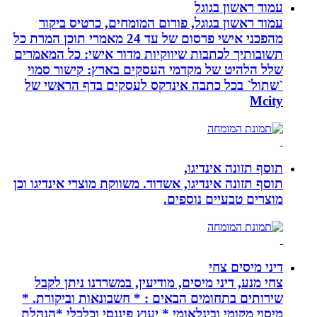
עמוד ראשון בגוגל
עמוד ראשון בגוגל, פורום המומחים, כרטיס ביקור
מהפכני אישי פרסום של עד 24 מאמרי תוכן המרת כל
תשובותיך לכתבות שיווקיות מדור אישי: כל המאמרים
שלל הלהיט של מקדמי העסקים בארץ: קישור סמוי
`שתול` בכל כתבה אינדקס לעסקים בדף הראשי של
Mcity
תוסף תזונה אינדיגו,
תוסף תזונה אינדיגו, אשדוד. משווקת מוצרי אינדיגו וכן
מוצרים טבעיים נוספים.
דיני מיסים צחי
צחי מנע, דיני מיסים, מודיעין, במשרדנו ניתן לקבל
שירותים בתחומים הבאים : * חשבונאות וביקורת. *
מיסוי מקומי ובינלאומי * יעוץ פיננסי וכלכלי *הנהלת