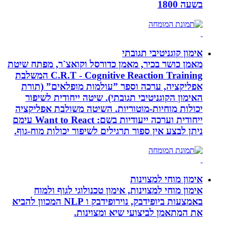
בשעה 1800
אימון קוגניטיבי תגובתי
מאמן כושר בכיר, מאמן כדורסל וקואצ`ר, מפתח שיטת
C.R.T - Cognitive Reaction Training המשלבת
אפליקציה, ערכה וספר ”עולמות מופלאים” (תורת
האימון הקוגניטיבי תגובתי). שיטה ייחודית לשיפור
יכולות מוחיות-מוטוריות. השיטה משולבת אפליקציה
ייחודית וערכה ייעודיות בשם: Want to React עימם
ניתן לבצע אין ספור תרגילים לשיפור יכולות מוח-גוף.
אימון מוחי למצוינות
אימון מוחי למצוינות, אימון טכנולוגי לגוף ולמוח
באמצעות ביופידבק, נוירופידבק ו NLP המכוון להביא
את המתאמן לביצועי שיא ומצוינות.