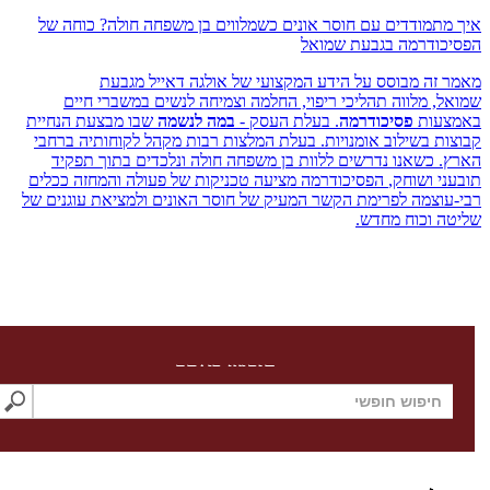
תמודדים עם חוסר אונים כשמלווים בן משפחה חולה? כוחה של
ודרמה בגבעת שמואל
זה מבוסס על הידע המקצועי של אולגה דאייל מגבעת
, מלווה תהליכי ריפוי, החלמה וצמיחה לנשים במשברי חיים
עות
פסיכודרמה
. בעלת העסק -
במה לנשמה
שבו מבצעת ‏הנחיית
ת בשילוב אומנויות. בעלת המלצות רבות מקהל לקוחותיה ברחבי
.
כשאנו נדרשים ללוות בן משפחה חולה ונלכדים בתוך תפקיד
י ושוחק,
הפסיכודרמה מציעה טכניקות של פעולה והמחזה ככלים
וצמה לפרימת הקשר המעיק של חוסר האונים ולמציאת עוגנים של
 וכוח מחדש.
חיפוש באתר