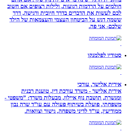
חולמים על הרדמות רגועות, ולילות רצופים אם חשוב
לכם לעשות את הדברים בדרך חיובית ורגישה, דרך
ששמה דגש על הביטחון העצמי והעצמאות של הילד
שלכם- אני פה.
סטודיו לפלמנקו
אירית אלישר, עורכי
אירית אלישר - משרד עורכת דין, טוענת רבנית
ומגשרת, תושבת נוף איילון, מבעלות משרד: ”משפטי -
משפחתי, פועלת בשיתוף פעולה עם עו”ד שרה נבון
ממודיעין, עו”ד לדיני משפחה, גישור וצוואות.