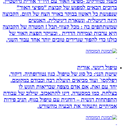
מעגל נטוורקינג -מפיצי האור עם היו”ר אורית גרושטיין.
ברוכים הבאים למפגש של קבוצת ”מפיצי האור”
שנפגשת כל ראשון בבוקר באויר הצח של הזום. הקבוצה
הינה דיגיטלית, ונשארת דיגיטלית. האנשים
שמשתתפים בה : מכל קצווי-תבל ! המטרה של הקבוצה
היא ערבות וצמיחה הדדית . ובעיקר הפצת האור של
כולנו כדי להפוך שגרירים טובים יותר אחד עבור השני.
טיפול ריגשי, אורית
שיטת הנני: כל סוג של טיפול, כגון נטורופתיה, דיקור,
רפלקסו` ועוד מביאים תועלת רבה וכבודם במקומם.
יחד עם זאת, אם אדם מצפה שבריאות תוגש לו
בצלחת, כמו במסעדה, דינו להתאכזב. שילוב של עבודת
התפתחות רגשית – רוחנית עם טיפול בגוף, תניב פירות
אמיתיים ותעקור את הבעיה מהשורש.