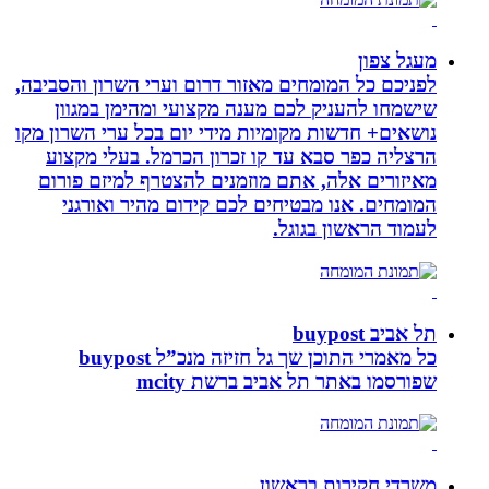
מעגל צפון
לפניכם כל המומחים מאזור דרום וערי השרון והסביבה,
שישמחו להעניק לכם מענה מקצועי ומהימן במגוון
נושאים+ חדשות מקומיות מידי יום בכל ערי השרון מקו
הרצליה כפר סבא עד קו זכרון הכרמל. בעלי מקצוע
מאיזורים אלה, אתם מוזמנים להצטרף למיזם פורום
המומחים. אנו מבטיחים לכם קידום מהיר ואורגני
לעמוד הראשון בגוגל.
תל אביב buypost
כל מאמרי התוכן שך גל חזיזה מנכ”ל buypost
שפורסמו באתר תל אביב ברשת mcity
משרדי חקירות בראשון