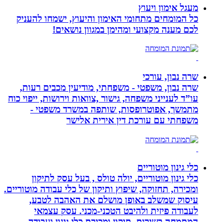
מעגל אימון ויעוץ
כל המומחים מתחומי האימון והיעוץ, ישמחו להעניק
לכם מענה מקצועי ומהימן במגוון נושאים!
שרה נבון, עורכי
שרה נבון, משפטי - משפחתי, מודיעין מכבים רעות,
עו”ד לענייני משפחה, גישור ,צוואות וירושות, ייפוי כוח
מתמשך, אפוטרופסות, שותפה במשרד משפטי -
משפחתי עם עורכת דין אירית אלישר
כלי גינון מוטוריים
כלי גינון מוטוריים, יולה טולס , בעל עסק לתיקון
ומכירה, תחזוקה, שיפוץ ותיקון של כלי עבודה מוטוריים.
עיסוק שמשלב באופן מושלם את האהבה לטבע,
לעבודה פיזית ולהיבט הטכני-מכני. עסק עצמאי
המתמחה בשירות, תיקון ומכירת כלי גינון ועבודה