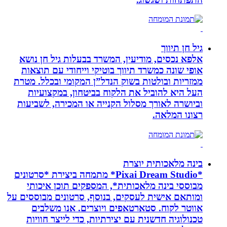
גיל חן תיווך
אלפא נכסים, מודיעין, המשרד בבעלות גיל חן נושא
אופי שונה כמשרד תיווך בוטיקי וייחודי עם תוצאות
ממזריות ובולטות בשוק הנדל”ן המקומי ובכלל. מטרת
העל היא להוביל את הלקוח בביטחון, במקצועיות
וביושרה לאורך מסלול הקנייה או המכירה, לשביעות
רצונו המלאה.
בינה מלאכותית יוצרת
*Pixai Dream Studio* מתמחה ביצירת *סרטונים
מבוססי בינה מלאכותית*, המספקים תוכן איכותי
ומותאם אישית לעסקים, בנוסף, סרטונים מבוססים על
אווטר לקוח. סטארטאפים ויוצרים. אנו משלבים
טכנולוגיה חדשנית עם יצירתיות, כדי לייצר חוויות