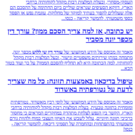
-מסחרי, ובעלת המלצות רבות מקהל לקוחותיה ברחבי
 דווקא הסעיפים שנראים שוליים ביום החתימה על ההסכם הם
עלולים להפוך בעתיד למוקד של מחלוקת, עוגמת נפש או הפסד
משמעותי. להמשך קריאה - כנסו...
תובה, אז למה צריך הסכם ממון? עורך דין
 יונה מסביר
זה מבוסס על הידע המקצועי של
עורך דין שי ללוש
מכפר יונה,
 במתן שירותים משפטיים וגישור, ובעל המלצות רבות מקהל
תיו. למה הכתובה היא לא תחליף להסכם הממון? על כך ועוד בטור
.
ל בדיכאון באמצעות תזונה: כל מה שצריך
ת על נטורפתיה באשדוד
זה מבוסס על הידע המקצועי של לוסי רבין מאשדוד. נטורפתית
ית בתזונה טבעית, בעלת המלצות רבות מקהל לקוחותיה ברחבי
 הקשר בין הנפש לצלחת מתהדק במחקרים המראים כי מחסור
 תזונה חיוניים, עלול לשבש את האיזון העצבי במוח ולהוות גורם
תי בהתפתחות ובהחמרה של תסמיני דיכאון. להמשך קריאה -