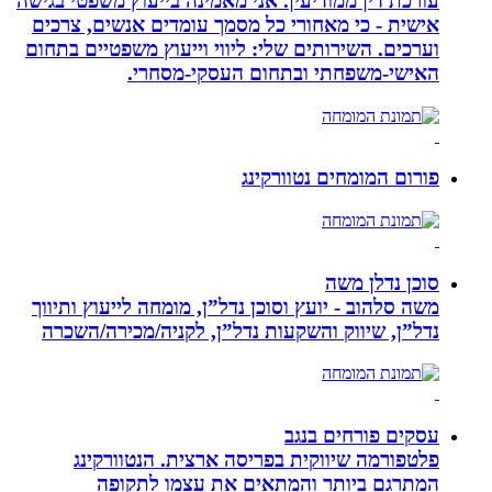
עורכת דין ממודיעין. אני מאמינה בייעוץ משפטי בגישה
אישית - כי מאחורי כל מסמך עומדים אנשים, צרכים
וערכים. השירותים שלי: ליווי וייעוץ משפטיים בתחום
האישי-משפחתי ובתחום העסקי-מסחרי.
פורום המומחים נטוורקינג
סוכן נדלן משה
משה סלהוב - יועץ וסוכן נדל”ן, מומחה לייעוץ ותיווך
נדל”ן, שיווק והשקעות נדל”ן, לקניה/מכירה/השכרה
עסקים פורחים בנגב
פלטפורמה שיווקית בפריסה ארצית. הנטוורקינג
המתרגם ביותר והמתאים את עצמו לתקופה