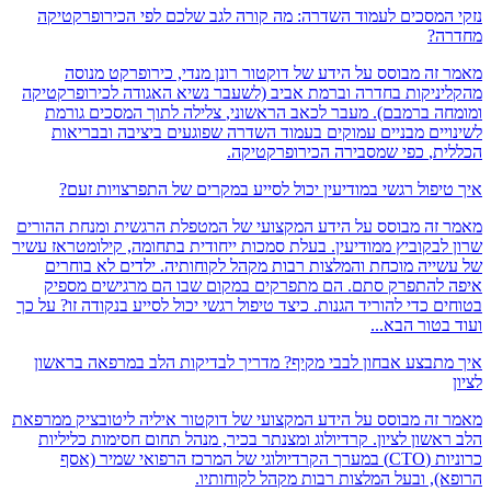
המסכים לעמוד השדרה: מה קורה לגב שלכם לפי הכירופרקטיקה
ה?
זה מבוסס על הידע של דוקטור רונן מנדי, כירופרקט מנוסה
ניקות בחדרה וברמת אביב (לשעבר נשיא האגודה לכירופרקטיקה
ה ברמבם).
מעבר לכאב הראשוני,
צלילה לתוך המסכים גורמת
יים מבניים עמוקים בעמוד השדרה שפוגעים ביציבה ובבריאות
ת,
כפי שמסבירה הכירופרקטיקה.
יפול רגשי במודיעין יכול לסייע במקרים של התפרצויות זעם?
זה מבוסס על הידע המקצועי של המטפלת הרגשית ומנחת ההורים
לבקוביץ ממודיעין. בעלת סמכות ייחודית בתחומה, קילומטראז עשיר
ייה מוכחת והמלצות רבות מקהל לקוחותיה. ילדים לא בוחרים
להתפרק סתם. הם מתפרקים במקום שבו הם מרגישים מספיק
 כדי להוריד הגנות. כיצד טיפול רגשי יכול לסייע בנקודה זו? על כך
טור הבא...
תבצע אבחון לבבי מקיף? מדריך לבדיקות הלב במרפאה בראשון
זה מבוסס על הידע המקצועי של דוקטור איליה ליטובציק ממרפאת
אשון לציון. קרדיולוג ומצנתר בכיר, מנהל תחום חסימות כליליות
כרוניות (CTO) במערך הקרדיולוגי של המרכז הרפואי שמיר (אסף
), ובעל המלצות רבות מקהל לקוחותיו.