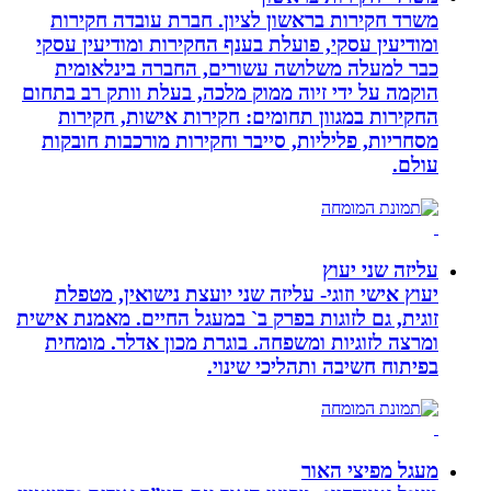
משרד חקירות בראשון לציון. חברת עובדה חקירות
ומודיעין עסקי, פועלת בענף החקירות ומודיעין עסקי
כבר למעלה משלושה עשורים, החברה בינלאומית
הוקמה על ידי זיוה ממוק מלכה, בעלת וותק רב בתחום
החקירות במגוון תחומים: חקירות אישות, חקירות
מסחריות, פליליות, סייבר וחקירות מורכבות חובקות
עולם.
עליזה שני יעוץ
יעוץ אישי וזוגי- עליזה שני יועצת נישואין, מטפלת
זוגית, גם לזוגות בפרק ב` במעגל החיים. מאמנת אישית
ומרצה לזוגיות ומשפחה. בוגרת מכון אדלר. מומחית
בפיתוח חשיבה ותהליכי שינוי.
מעגל מפיצי האור