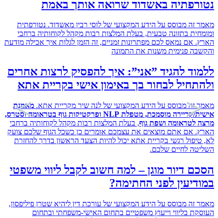
רפתיה באשדוד שרואה אותך באמת
זה מבוסס על הידע המקצועי של לוסי רבין מאשדוד. נטורפתית
ית בתזונה טבעית, בעלת המלצות רבות מקהל לקוחותיה ברחבי
 אם נמאס לכם מפתרונות זמניים, זה הזמן לגלות איך אכילה מודעת
ה פנימית משנות את התמונה
ד להגיד ”אני”: איך להפסיק לרצות אחרים
חיל לבחור בך באימון אישי בקריית אתא
זה מבוסס על הידע המקצועי של לנה שיר מקריית אתא.
מאמנת
אישית/קריירה מוסמכת, מטפלת NLP ופרקטיקות גוף בטראומה וסטרס,
לטראומה ושפת גוף
, בעלת המלצות רבות מקהל לקוחותיה ברחבי
 אם אתם מוצאים את עצמכם אומרים כן כשכל הגוף שלכם צועק
יפול רגשי בקריית אתא יכול להיות הצעד הראשון בדרך להחזרת
ה לחיים שלכם.
 דיור מוגן – למה חשוב לקבל ליווי משפטי
יעין לפני החתימה?
זה מבוסס על הידע המקצועי של עורכת דין ליהיא שטרן פיליפסון,
ת בליווי וייעוץ משפטיים בתחום האישי-משפחתי ובתחום