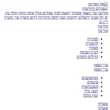
ין
ערי הצפון
אשדוד
ראשון לציון
עסקים ונדלן
פתח תקוה
חולון בת
 אביב
ירושלים
רחובות יבנה
חיפה והקריות
דרום השרון
ערי השרון
ן
ן
למכירה
להשכרה
מסחרי
הבית הפתוח
הדילים החמים
צפון
צפון
המקצוענים
פיננסים
משכנתאות
יועצי נדלן
יעוץ כלכלי
ד
ד