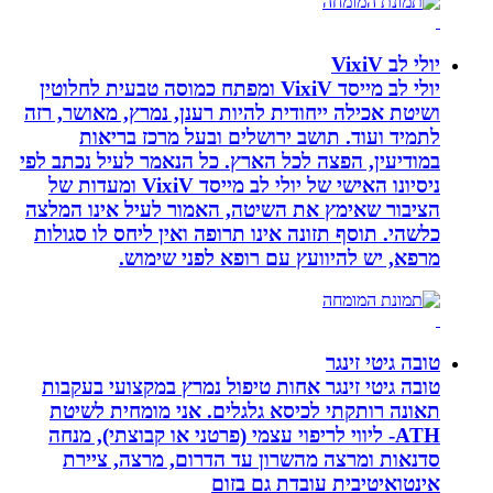
יולי לב VixiV
יולי לב מייסד VixiV ומפתח כמוסה טבעית לחלוטין
ושיטת אכילה ייחודית להיות רענן, נמרץ, מאושר, רזה
לתמיד ועוד. תושב ירושלים ובעל מרכז בריאות
במודיעין, הפצה לכל הארץ. כל הנאמר לעיל נכתב לפי
ניסיונו האישי של יולי לב מייסד VixiV ומעדות של
הציבור שאימץ את השיטה, האמור לעיל אינו המלצה
כלשהי. תוסף תזונה אינו תרופה ואין ליחס לו סגולות
מרפא, יש להיוועץ עם רופא לפני שימוש.
טובה גיטי זינגר
טובה גיטי זינגר אחות טיפול נמרץ במקצועי בעקבות
תאונה רותקתי לכיסא גלגלים. אני מומחית לשיטת
ATH- ליווי לריפוי עצמי (פרטני או קבוצתי), מנחה
סדנאות ומרצה מהשרון עד הדרום, מרצה, ציירת
אינטואיטיבית עובדת גם בזום