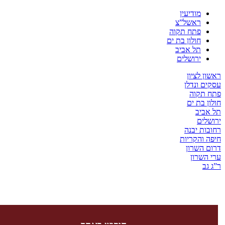
מודיעין
ראשל”צ
פתח תקוה
חולון בת ים
תל אביב
ירושלים
לציון
 ונדלן
קוה
בת ים
יב
ים
ת יבנה
והקריות
השרון
שרון