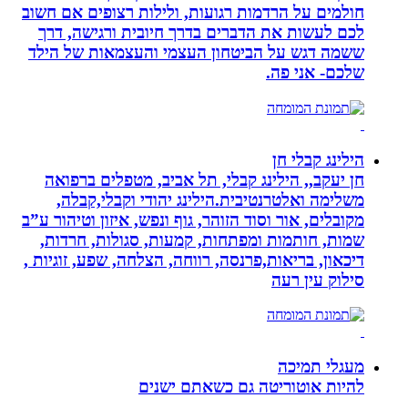
חולמים על הרדמות רגועות, ולילות רצופים אם חשוב
לכם לעשות את הדברים בדרך חיובית ורגישה, דרך
ששמה דגש על הביטחון העצמי והעצמאות של הילד
שלכם- אני פה.
הילינג קבלי חן
חן יעקב,, הילינג קבלי, תל אביב, מטפלים ברפואה
משלימה ואלטרנטיבית.הילינג יהודי וקבלי,קבלה,
מקובלים, אור וסוד הזוהר, גוף ונפש, איזון וטיהור ע”ב
שמות, חותמות ומפתחות, קמעות, סגולות, חרדות,
דיכאון, בריאות,פרנסה, רווחה, הצלחה, שפע, זוגיות ,
סילוק עין רעה
מעגלי תמיכה
להיות אוטוריטה גם כשאתם ישנים