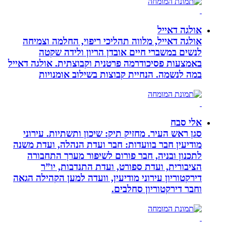
אולגה דאייל
אולגה דאייל, מלווה תהליכי ריפוי, החלמה וצמיחה
לנשים במשברי חיים אובדן הריון ולידה שקטה
באמצעות פסיכודרמה פרטנית וקבוצתית. אולגה דאייל
במה לנשמה. ‏הנחיית קבוצות בשילוב אומנויות‏
אלי סבח
סגן ראש העיר. מחזיק תיק: שיכון ותשתיות. עירוני
מודיעין חבר בוועדות: חבר ועדת הנהלה, ועדת משנה
לתכנון ובניה, חבר פורום לשיפור מערך התחבורה
הציבורית, ועדת ספורט, ועדת התנדבות, יו”ר
דירקטוריון עירוני מודיעין, וועדה למען הקהילה הגאה
וחבר דירקטוריון סחלבים.