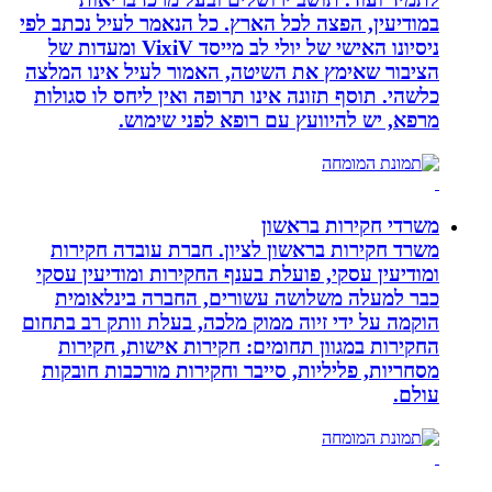
במודיעין, הפצה לכל הארץ. כל הנאמר לעיל נכתב לפי
ניסיונו האישי של יולי לב מייסד VixiV ומעדות של
הציבור שאימץ את השיטה, האמור לעיל אינו המלצה
כלשהי. תוסף תזונה אינו תרופה ואין ליחס לו סגולות
מרפא, יש להיוועץ עם רופא לפני שימוש.
משרדי חקירות בראשון
משרד חקירות בראשון לציון. חברת עובדה חקירות
ומודיעין עסקי, פועלת בענף החקירות ומודיעין עסקי
כבר למעלה משלושה עשורים, החברה בינלאומית
הוקמה על ידי זיוה ממוק מלכה, בעלת וותק רב בתחום
החקירות במגוון תחומים: חקירות אישות, חקירות
מסחריות, פליליות, סייבר וחקירות מורכבות חובקות
עולם.