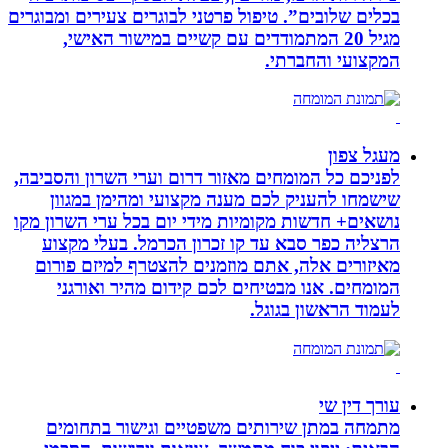
בכלים שלובים”. טיפול פרטני לבוגרים צעירים ומבוגרים
מגיל 20 המתמודדים עם קשיים במישור האישי,
המקצועי והחברתי.
מעגל צפון
לפניכם כל המומחים מאזור דרום וערי השרון והסביבה,
שישמחו להעניק לכם מענה מקצועי ומהימן במגוון
נושאים+ חדשות מקומיות מידי יום בכל ערי השרון מקו
הרצליה כפר סבא עד קו זכרון הכרמל. בעלי מקצוע
מאיזורים אלה, אתם מוזמנים להצטרף למיזם פורום
המומחים. אנו מבטיחים לכם קידום מהיר ואורגני
לעמוד הראשון בגוגל.
עורך דין שי
מתמחה במתן שירותים משפטיים וגישור בתחומים