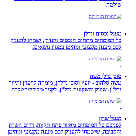
שילמת
מעגל נכסים ונדלן
כל המומחים מתחום הנכסים והנדלן, ישמחו להעניק
לכם מענה מקצועי ומהימן במגוון נושאים!
סוכן נדלן משה
משה סלהוב - יועץ וסוכן נדל”ן, מומחה לייעוץ ותיווך
נדל”ן, שיווק והשקעות נדל”ן, לקניה/מכירה/השכרה
מעגל שרון
לפניכם כל המומחים מאזור פתח תקווה, דרום השרון
והסביבה, שישמחו להעניק לכם מענה מקצועי ומהימן