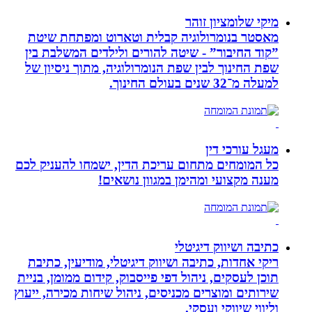
מיקי שלומציון זוהר
מאסטר בנומרולוגיה קבלית וטארוט ומפתחת שיטת
”קוד החיבור” - שיטה להורים ולילדים המשלבת בין
שפת החינוך לבין שפת הנומרולוגיה, מתוך ניסיון של
למעלה מ־32 שנים בעולם החינוך.
מעגל עורכי דין
כל המומחים מתחום עריכת הדין, ישמחו להעניק לכם
מענה מקצועי ומהימן במגוון נושאים!
כתיבה ושיווק דיגיטלי
ריקי אחדות, כתיבה ושיווק דיגיטלי, מודיעין, כתיבת
תוכן לעסקים, ניהול דפי פייסבוק, קידום ממומן, בניית
שירותים ומוצרים מכניסים, ניהול שיחות מכירה, ייעוץ
וליווי שיווקי ועסקי.