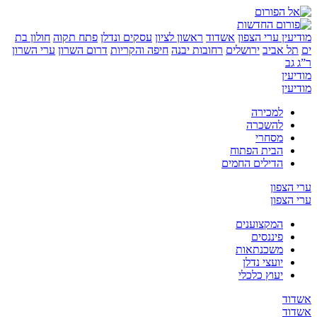
ין
ערי הצפון
אשדוד
ראשון לציון
עסקים ונדלן
פתח תקוה
חולון בת
 אביב
ירושלים
רחובות יבנה
חיפה והקריות
דרום השרון
ערי השרון
ן
ן
למכירה
להשכרה
מסחרי
הבית הפתוח
הדילים החמים
צפון
צפון
המקצוענים
פיננסים
משכנתאות
יועצי נדלן
יעוץ כלכלי
ד
ד