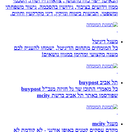
הבאים: ייפוי כוח מתמשך, צוואות וירושות, הסכמי
ממון וידועים בציבור, גירושין בהסכמה, גישור משפחתי
ומשפטי, תביעות ביטוח ונזיקין, דיני מקרקעין וחוזים.
מעגל דיגיטל
כל המומחים מתחום הדיגיטל, ישמחו להעניק לכם
מענה מקצועי ומהימן במגוון נושאים!
תל אביב buypost
כל מאמרי התוכן שך גל חזיזה מנכ”ל buypost
שפורסמו באתר תל אביב ברשת mcity
מעגל mcity
מקדם עסקים קטנים באופן אורגני - לא קודמת לא