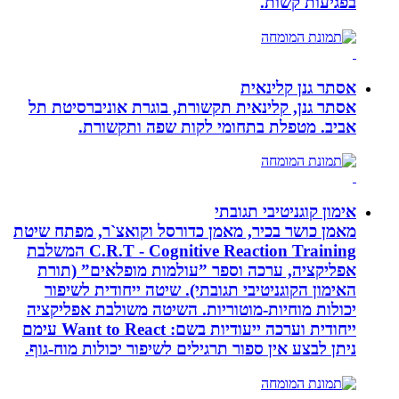
בפגיעות קשות.
אסתר גנן קלינאית
אסתר גנן, קלינאית תקשורת, בוגרת אוניברסיטת תל
אביב. מטפלת בתחומי לקות שפה ותקשורת.
אימון קוגניטיבי תגובתי
מאמן כושר בכיר, מאמן כדורסל וקואצ`ר, מפתח שיטת
C.R.T - Cognitive Reaction Training המשלבת
אפליקציה, ערכה וספר ”עולמות מופלאים” (תורת
האימון הקוגניטיבי תגובתי). שיטה ייחודית לשיפור
יכולות מוחיות-מוטוריות. השיטה משולבת אפליקציה
ייחודית וערכה ייעודיות בשם: Want to React עימם
ניתן לבצע אין ספור תרגילים לשיפור יכולות מוח-גוף.