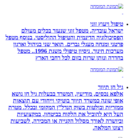
טיפול ויעוץ זוגי
ישראל עובדיה, מטפל זוגי שנעזר בכלים מעולם
הפסיכולוגיה הדינמית והטיפול ההוליסטי. בנוסף מטפל
פרטני ומנחה מעגלי גברים. תואר שני בניהול וארגון
מערכות חינוך. ניסיון טיפולי משנת 1996.. מטפל
בחדרה ונותן שרות בזום לכל רחבי הארץ
גיל חן תיווך
אלפא נכסים, מודיעין, המשרד בבעלות גיל חן נושא
אופי שונה כמשרד תיווך בוטיקי וייחודי עם תוצאות
ממזריות ובולטות בשוק הנדל”ן המקומי ובכלל. מטרת
העל היא להוביל את הלקוח בביטחון, במקצועיות
וביושרה לאורך מסלול הקנייה או המכירה, לשביעות
רצונו המלאה.