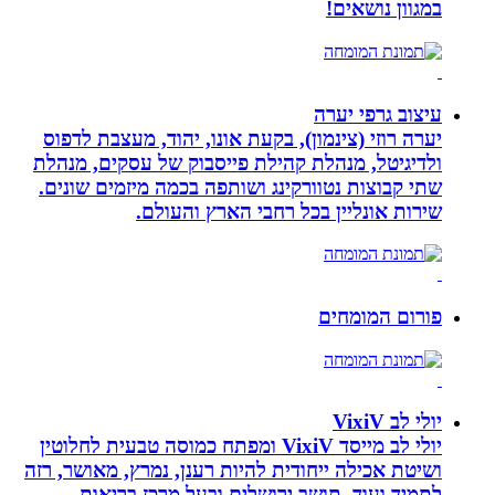
במגוון נושאים!
עיצוב גרפי יערה
יערה רוזי (צינמון), בקעת אונו, יהוד, מעצבת לדפוס
ולדיגיטל, מנהלת קהילת פייסבוק של עסקים, מנהלת
שתי קבוצות נטוורקינג ושותפה בכמה מיזמים שונים.
שירות אונליין בכל רחבי הארץ והעולם.
פורום המומחים
יולי לב VixiV
יולי לב מייסד VixiV ומפתח כמוסה טבעית לחלוטין
ושיטת אכילה ייחודית להיות רענן, נמרץ, מאושר, רזה
לתמיד ועוד. תושב ירושלים ובעל מרכז בריאות