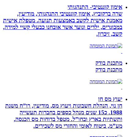
אימון קוגנטיבי- התנהגותי
שרה ברקוביץ, אימון קוגנטיבי התנהגותי, מודיעין,
מאמנת אישית לקשב באמצעות תנועה. מטפלת אישית
במבוגרים, ילדים ונוער אשר אובחנו כבעלי קשיי למידה,
קשב, זיכרון.
מתכנת בודק
מתכנת בודק
יעוץ מס חן
חן נוי, הנהלת חשבונות ויעוץ מס, מודיעין, רו”ח משנת
1988. כ15 שנים מנהל כספים בחברות תעשייה
ותשתיות בארץ ובחו”ל. מטפל בדוחות מס הכנסה,
מע”מ, ביטוח לאומי והחזרי מס לשכירים.