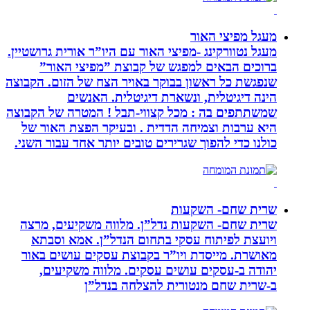
מעגל מפיצי האור
מעגל נטוורקינג -מפיצי האור עם היו”ר אורית גרושטיין.
ברוכים הבאים למפגש של קבוצת ”מפיצי האור”
שנפגשת כל ראשון בבוקר באויר הצח של הזום. הקבוצה
הינה דיגיטלית, ונשארת דיגיטלית. האנשים
שמשתתפים בה : מכל קצווי-תבל ! המטרה של הקבוצה
היא ערבות וצמיחה הדדית . ובעיקר הפצת האור של
כולנו כדי להפוך שגרירים טובים יותר אחד עבור השני.
שרית שחם- השקעות
שרית שחם- השקעות נדל”ן. מלווה משקיעים, מרצה
ויועצת לפיתוח עסקי בתחום הנדל”ן. אמא וסבתא
מאושרת. ‏מייסדת ויו”ר בקבוצת עסקים עושים באור
יהודה‏ ב-‏עסקים עושים עסקים‏. ‏מלווה משקיעים,
ב-‏שרית שחם מנטורית להצלחה בנדל”ן‏