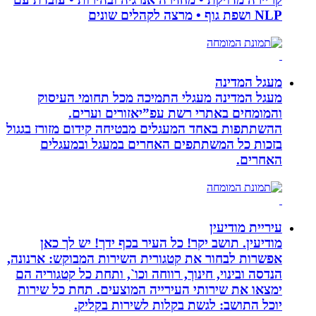
NLP ושפת גוף • מרצה לקהלים שונים
מעגל המדינה
מעגל המדינה מעגלי התמיכה מכל תחומי העיסוק
והמומחים באתרי רשת עפ”יאזורים וערים.
ההשתתפות באחד המעגלים מבטיחה קידום מזורז בגגול
בזכות כל המשתתפים האחרים במעגל ובמעגלים
האחרים.
עיריית מודיעין
מודיעין. תושב יקר! כל העיר בכף ידך! יש לך כאן
אפשרות לבחור את קטגורית השירות המבוקש: ארנונה,
הנדסה ובינוי, חינוך, רווחה וכו`, ותחת כל קטגוריה הם
ימצאו את שירותי העירייה המוצעים. תחת כל שירות
יוכל התושב: לגשת בקלות לשירות בקליק.