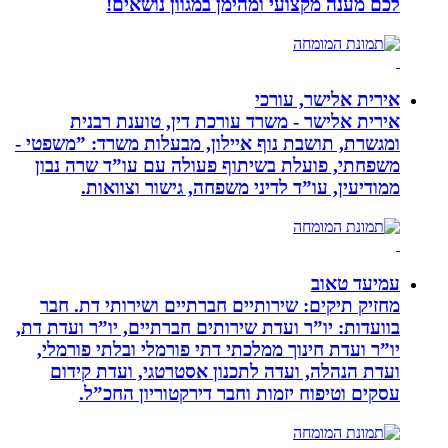
לכם מענה מקצועי ומהימן במגוון נושאים!
אירית אלישר, עורכי
אירית אלישר - משרד עורכת דין, טוענת רבנית
ומגשרת, תושבת נוף איילון, מבעלות משרד: ”משפטי -
משפחתי, פועלת בשיתוף פעולה עם עו”ד שרה נבון
ממודיעין, עו”ד לדיני משפחה, גישור וצוואות.
עמיעד טאוב
מחזיק תיקים: שירותיים חברתיים ושירותי דת. חבר
בוועדות: יו”ר ועדת שירותים חברתיים, יו”ר ועדת דת,
יו”ר ועדת חינוך ממלכתי דתי פורמלי ובלתי פורמלי,
ועדת הנהלה, ועדה לתכנון אסטרטגי, ועדת קידום
עסקים וטיפוח יזמות וחבר דירקטוריון החכ”ל.