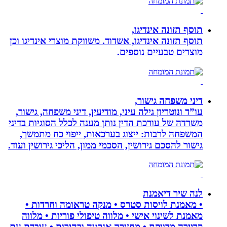
תוסף תזונה אינדיגו,
תוסף תזונה אינדיגו, אשדוד. משווקת מוצרי אינדיגו וכן
מוצרים טבעיים נוספים.
דיני משפחה גישור,
עו”ד ונוטריון גילה עיני, מודיעין, דיני משפחה, גישור,
משרדה של עורכת הדין נותן מענה לכלל הסוגיות בדיני
המשפחה לרבות: ייצוג בערכאות, ייפוי כח מתמשך,
גישור להסכם גירושין, הסכמי ממון, הליכי גירושין ועוד.
לנה שיר דיאמנת
• מאמנת לויסות סטרס • מנקה טראומה וחרדות •
מאמנת לשינוי אישי • מלווה טיפולי פוריות • מלווה
קריירה מדויקת • מחזירה אנרגיה ובהירות • עובדת עם