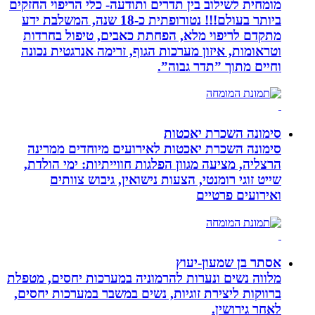
מומחית לשילוב בין תדרים ותודעה- כלי הריפוי החזקים
ביותר בעולם!!! נטורופתית כ-18 שנה, המשלבת ידע
מתקדם לריפוי מלא, הפחתת כאבים, טיפול בחרדות
וטראומות, איזון מערכות הגוף, זרימה אנרגטית נכונה
וחיים מתוך ”תדר גבוה”.
סימונה השכרת יאכטות
סימונה השכרת יאכטות לאירועים מיוחדים ממרינה
הרצליה, מציעה מגוון הפלגות חווייתיות: ימי הולדת,
שייט זוגי רומנטי, הצעות נישואין, גיבוש צוותים
ואירועים פרטיים
אסתר בן שמעון-יעוץ
מלווה נשים ונערות להרמוניה במערכות יחסים, מטפלת
ברווקות ליצירת זוגיות, נשים במשבר במערכות יחסים,
לאחר גירושין.